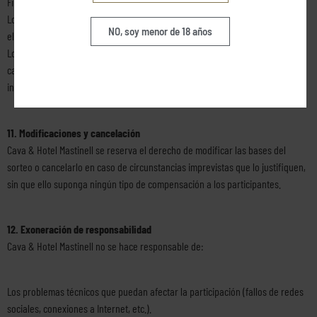
Finalidad del tratamiento: La gestión del sorteo y entrega del premio.
Los datos no serán cedidos a terceros ni utilizados con fines comerciales sin
NO, soy menor de 18 años
el consentimiento del participante.
Los participantes pueden ejercer sus derechos de acceso, rectificación,
cancelación y oposición, enviando un correo electrónico a:
info@shop.mastinell.com.
11. Modificaciones y cancelación
Cava & Hotel Mastinell se reserva el derecho de modificar las bases del
sorteo o cancelarlo en caso de circunstancias imprevistas que lo justifiquen,
sin que ello suponga ningún tipo de compensación a los participantes.
12. Exoneración de responsabilidad
Cava & Hotel Mastinell no se hace responsable de:
Los problemas técnicos que puedan afectar la participación (fallos de redes
sociales, conexiones a Internet, etc.).