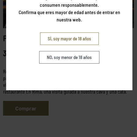
consumen responsablemente.
Confirma que eres mayor de edad antes de entrar en
nuestra web.
Pack En Rima
SÍ, soy mayor de 18 años
390,00
€
NO, soy menor de 18 años
Regala una experiencia única en nuestro Cava & Hotel Mastinell. Este
pack incluye alojamiento una noche de domingo a jueves (excepto
vísperas de festivo), desayuno, menú de mediodía en nuestro
restaurante En Rima, una visita guiada a nuestra cava y una cata.
Comprar