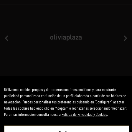
Aviso Legal
Política de privacidad y cookies
Términos y condiciones
Utilizamos cookies propias y de terceros con fines analíticos y para mostrarte
publicidad personalizada en función de un perfil elaborado a partir de tus hábitos de
Desarrollado por mirai
navegación. Puedes personalizar tus preferencias pulsando en "Configurar", aceptar
todas las cookies haciendo clic en "Aceptar", o rechazarlas seleccionando "Rechazar".
Para más información consulta nuestra
Política de Privacidad y Cookies
.
Aviso Legal