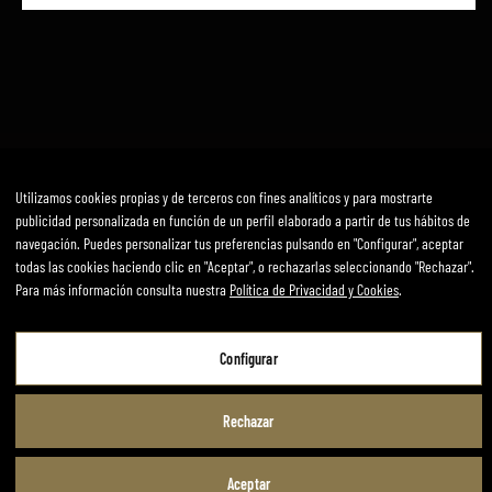
Utilizamos cookies propias y de terceros con fines analíticos y para mostrarte
Avís Legal
Política de privadesa i cookies
Termes i condicions
publicidad personalizada en función de un perfil elaborado a partir de tus hábitos de
navegación. Puedes personalizar tus preferencias pulsando en "Configurar", aceptar
Desenvolupat per mirai
todas las cookies haciendo clic en "Aceptar", o rechazarlas seleccionando "Rechazar".
Para más información consulta nuestra
Política de Privacidad y Cookies
.
Configurar
Aviso Legal
Política de Privacidad y Cookies
Rechazar
Términos y Condiciones de Uso
Configurar
Aceptar