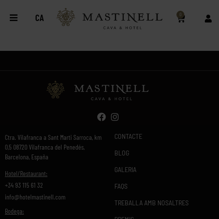
0
CA
CONTACTE
Ctra. Vilafranca a Sant Marti Sarroca, km
0,5 08720 Vilafranca del Penedés,
BLOG
Barcelona, España
GALERIA
Hotel/Restaurant:
+34 93 115 61 32
FAQS
info@hotelmastinell.com
TREBALLA AMB NOSALTRES
Bodega: