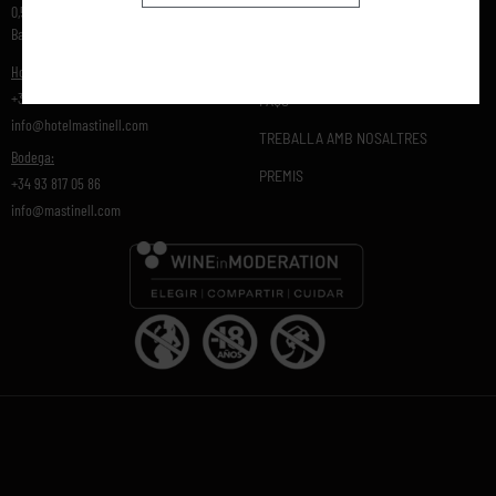
0,5 08720 Vilafranca del Penedés,
BLOG
Barcelona, España
GALERIA
Hotel/Restaurant:
+34 93 115 61 32
FAQS
info@hotelmastinell.com
TREBALLA AMB NOSALTRES
Bodega:
PREMIS
+34 93 817 05 86
info@mastinell.com