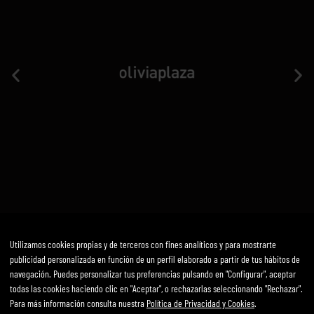
Utilizamos cookies propias y de terceros con fines analíticos y para mostrarte
Avís Legal
Política de privadesa i cookies
Termes i condicions
publicidad personalizada en función de un perfil elaborado a partir de tus hábitos de
Desenvolupat per mirai
navegación. Puedes personalizar tus preferencias pulsando en "Configurar", aceptar
todas las cookies haciendo clic en "Aceptar", o rechazarlas seleccionando "Rechazar".
Para más información consulta nuestra
Política de Privacidad y Cookies
.