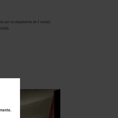
ine por un alojamiento de 3 noches
cluido.
emente.