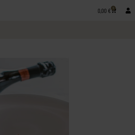
0
0,00
€