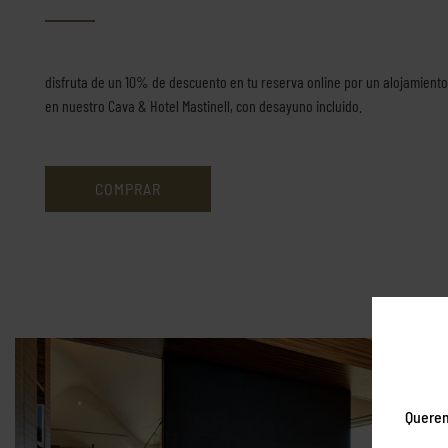
disfruta de un 10% de descuento en tu reserva online por un alojamient
en nuestro Cava & Hotel Mastinell, con desayuno incluido.
COMPRAR
Querem