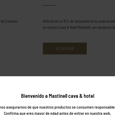
o de 2 noches
disfruta de un 15% de descuento en tu reserva onl
en nuestro Cava & Hotel Mastinell, con desayuno in
RESERVAR
Bienvenido a Mastinell cava & hotel
os asegurarnos de que nuestros productos se consumen responsabl
Confirma que eres mayor de edad antes de entrar en nuestra web.