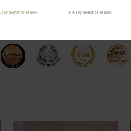
, soy mayor de 18 años
NO, soy menor de 18 años