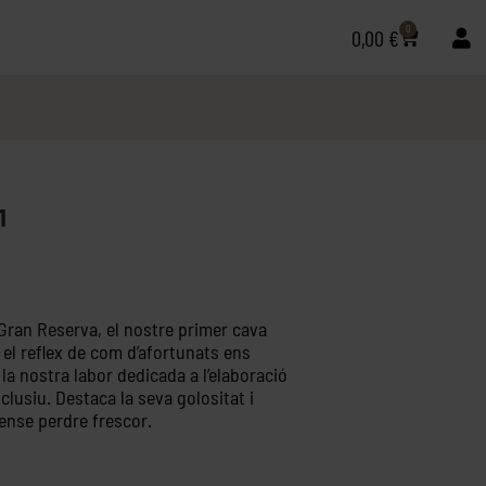
0
0,00
€
1
Gran Reserva, el nostre primer cava
 el reflex de com d’afortunats ens
a nostra labor dedicada a l’elaboració
clusiu. Destaca la seva golositat i
ense perdre frescor.