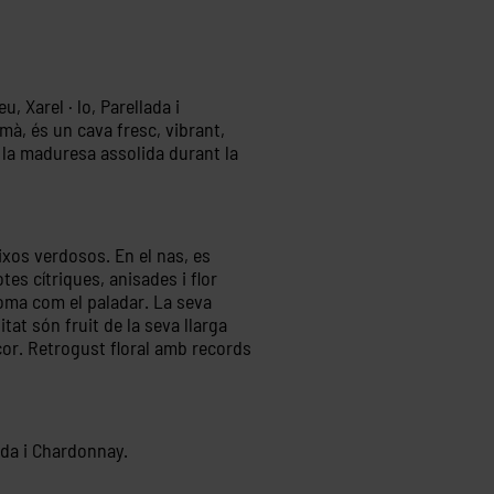
, Xarel · lo, Parellada i
à, és un cava fresc, vibrant,
 la maduresa assolida durant la
aixos verdosos. En el nas, es
tes cítriques, anisades i flor
roma com el paladar. La seva
tat són fruit de la seva llarga
cor. Retrogust floral amb records
lada i Chardonnay.