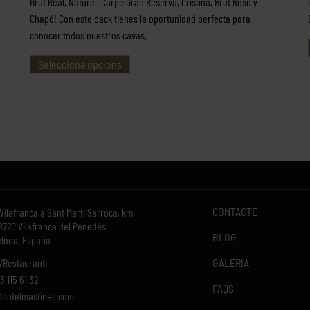
Brut Real, Nature , Carpe Gran Reserva, Cristina, Brut Rosé y
Chapó! Con este pack tienes la oportunidad perfecta para
conocer todos nuestros cavas.
Selecciona opcions
CONTACTE
 Vilafranca a Sant Marti Sarroca, km
8720 Vilafranca del Penedés,
BLOG
lona, España
GALERIA
/Restaurant:
3 115 61 32
FAQS
hotelmastinell.com