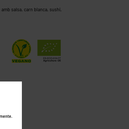
 amb salsa, carn blanca, sushi,
emente.