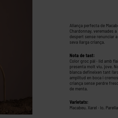
Aliança perfecta de Macabeu
Chardonnay, veremades a m
despert sense renunciar a
seva llarga criança.
Nota de tast:
Color groc pàl · lid amb fl
presenta molt viu, jove. No
blanca defineixen tant l’a
amplitud en boca i cremosi
criança sense perdre fres
de menta.
Varietats:
Macabeu, Xarel · lo, Parel