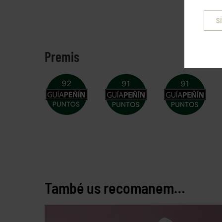
SÍ
Premis
També us recomanem…