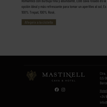
Romántico con burbuja fina y abundante. Este cava rosado es la
opción ideal y más refrescante para tomar un aperitivo al sol. Es
100% Trepat, 100% Rosé.
Afegeix a la cistella
Ctra.
0,5 0
Barce
Hotel
+34 9
info@