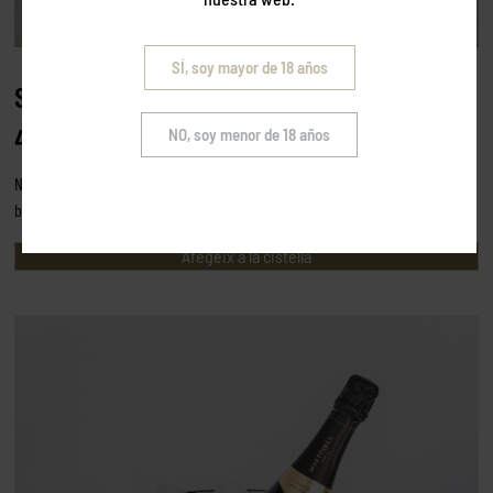
SÍ, soy mayor de 18 años
Sacacorchos Pulltex
4,95
€
NO, soy menor de 18 años
Nuestro sacacorchos es la herramienta perfecta para descorchar nuestras
botellas de vino. Ligero y sencillo de usar, no puede faltar en tu cocina.
Afegeix a la cistella