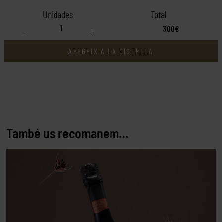
3,00€
-
+
AFEGEIX A LA CISTELLA
També us recomanem…