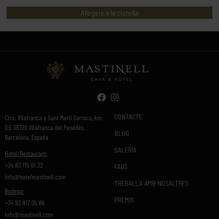
Afegeix a la cistella
CONTACTE
Ctra. Vilafranca a Sant Marti Sarroca, km
0,5 08720 Vilafranca del Penedés,
BLOG
Barcelona, España
GALERIA
Hotel/Restaurant:
+34 93 115 61 32
FAQS
info@hotelmastinell.com
TREBALLA AMB NOSALTRES
Bodega:
PREMIS
+34 93 817 05 86
info@mastinell.com