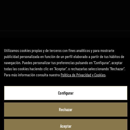
Avís Legal
Política de privadesa i cookies
Termes i condicions
Utilizamos cookies propias y de terceros con fines analíticos y para mostrarte
Desenvolupat per mirai
publicidad personalizada en función de un perfil elaborado a partir de tus hábitos de
navegación. Puedes personalizar tus preferencias pulsando en "Configurar", aceptar
todas las cookies haciendo clic en "Aceptar", o rechazarlas seleccionando "Rechazar".
Para más información consulta nuestra
Política de Privacidad y Cookies
.
Aviso Legal
Configurar
Política de Privacidad y Cookies
Términos y Condiciones de Uso
Rechazar
Configurar
Aceptar