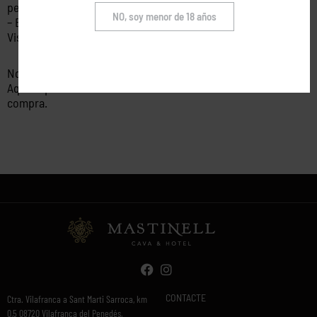
persona i estada.
NO, soy menor de 18 años
– Esmorzar (tota l’estada).
Visita al nostre celler amb degustació de 3 productes.
No reemborsable.
Aquest pack té una validesa de 6 mesos des de la data de
compra.
CONTACTE
Ctra. Vilafranca a Sant Marti Sarroca, km
0,5 08720 Vilafranca del Penedés,