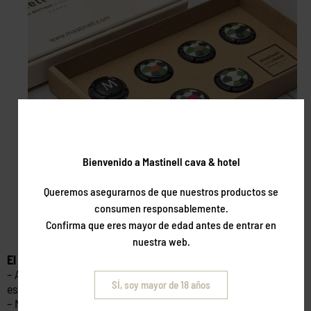
Bienvenido a Mastinell cava & hotel
Queremos asegurarnos de que nuestros productos se
consumen responsablemente.
Confirma que eres mayor de edad antes de entrar en
nuestra web.
El pack incluye:
– Allotjament en habitació Doble Premium o Suite Deluxe a
SÍ, soy mayor de 18 años
escollir, de diumenge a dijous (excepte vigílies de festiu).
– Menú de migdia al nostre restaurant En Rima. Un menú per