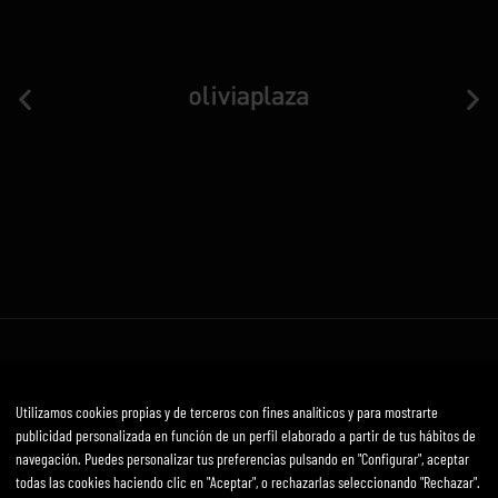
Avís Legal
Política de privadesa i cookies
Termes i condicions
Utilizamos cookies propias y de terceros con fines analíticos y para mostrarte
Desenvolupat per mirai
publicidad personalizada en función de un perfil elaborado a partir de tus hábitos de
navegación. Puedes personalizar tus preferencias pulsando en "Configurar", aceptar
todas las cookies haciendo clic en "Aceptar", o rechazarlas seleccionando "Rechazar".