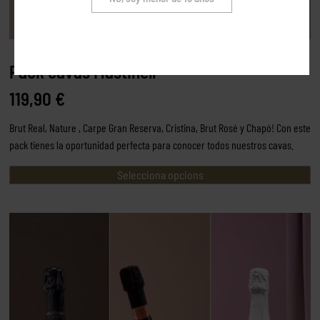
Pack cavas Mastinell
119,90
€
Brut Real, Nature , Carpe Gran Reserva, Cristina, Brut Rosé y Chapó! Con este
pack tienes la oportunidad perfecta para conocer todos nuestros cavas.
Selecciona opcions