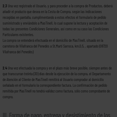
2.3
Una vez registrado el Usuario, y para proceder a la compra de Productos, deberá
añadir el producto que desea en la Cesta de Compra, según las indicaciones
recogidas en pantalla, cumplimentando a estos efectos el formulario de pedido
suministrado y enviándolo a MasTinell, lo cual supone la lectura y aceptación de
todas las presentes Condiciones Generales, así como en su caso las Condiciones
Particulares existentes.
La compra se entenderá efectuada en el domicilio de MasTinell, situado en la
carretera de Vilafranca del Penedès a St.Martí Sarroca, km.0,5, , apartado (08720
Vilafranca del Penedès)
2.4
Una vez efectuada la compra y en el plazo más breve posible, siempre antes de
que transcurran treinta (30) días desde la ejecución de la compra, el Departamento
de Atención al Cliente de MasTinell remitirá al Usuario comprador al domicilio
señalado en el formulario la correspondiente factura. La confirmación de pedido
remitida por MasTinell no tendrá validez como factura, sólo como comprobante de
compra.
III. Forma de pago, entrega y desistimiento de los