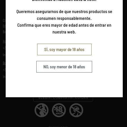
Queremos asegurarnos de que nuestros productos se
consumen responsablemente.
CONTACTO
Ctra. Vilafranca a Sant Marti Sarroca, km
Confirma que eres mayor de edad antes de entrar en
0,5 08720 Vilafranca del Penedés,
BLOG
nuestra web.
Barcelona, España
GALERÍA
Hotel/Restaurante:
+34 93 115 61 32
FAQS
SÍ, soy mayor de 18 años
info@hotelmastinell.com
TRABAJA CON NOSOTROS
Bodega:
NO, soy menor de 18 años
PREMIOS
+34 93 817 05 86
info@mastinell.com