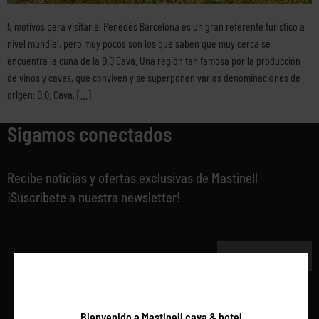
5 motivos para visitar el Penedés Barcelona es un gran referente turístico a
nivel mundial, pero muy pocos son los que saben que muy cerca se
encuentra la cuna de la D.O Cava. Una región tan famosa por la producción
de vinos y cavas, que conviven y se superponen varias denominaciones de
origen: D.O. Cava, […]
Sigamos conectados
Recibe noticias y ofertas exclusivas de Mastinell
¡Suscríbete a nuestra newsletter!
Suscribirse
Bienvenido a Mastinell cava & hotel