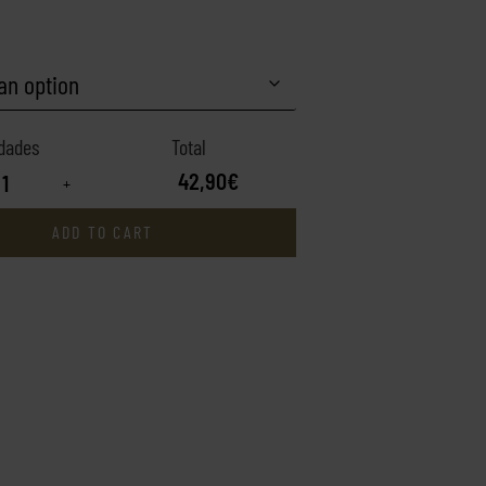
42,90€
+
ADD TO CART