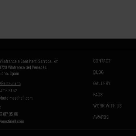
CONTACT
 Vilafranca a Sant Marti Sarroca, km
8720 Vilafranca del Penedés,
BLOG
lona, Spain
GALLERY
/Restaurant:
3 115 61 32
FAQS
hotelmastinell.com
WORK WITH US
:
3 817 05 86
AWARDS
mastinell.com