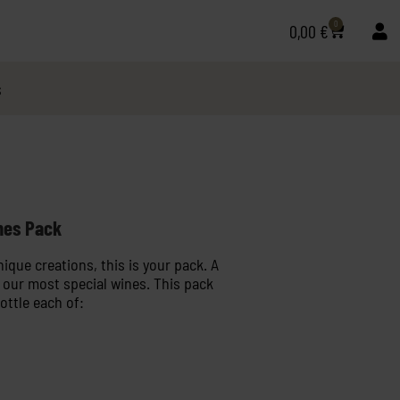
0
0,00
€
s
nes Pack
unique creations, this is your pack. A
f our most special wines. This pack
ottle each of: