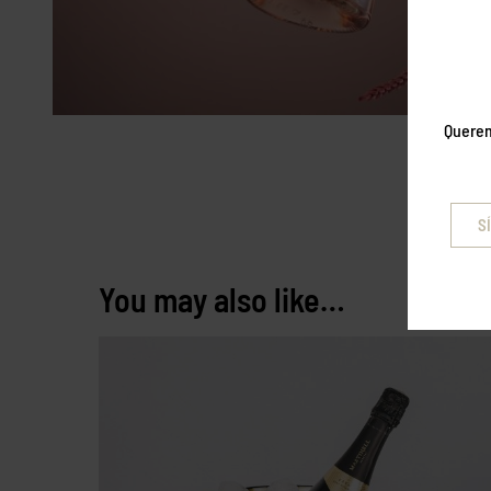
Querem
SÍ
You may also like…