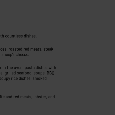
ith countless dishes.
ces, roasted red meats, steak
, sheep’s cheese.
or in the oven, pasta dishes with
s, grilled seafood, soups, BBQ
soupy rice dishes, smoked
hite and red meats, lobster, and