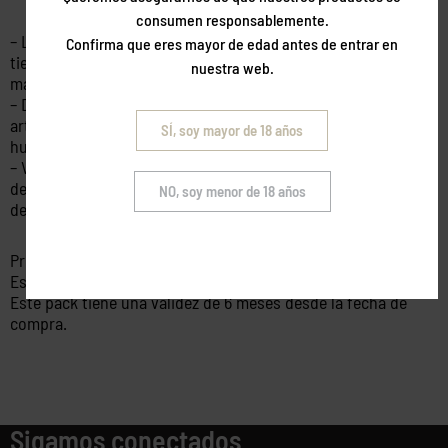
consumen responsablemente.
– La cena es una combinación para conocer los sabores de la
Confirma que eres mayor de edad antes de entrar en
tierra ecológicos y km 0 de nuestro huerto. Incluye 7 platos
nuestra web.
maridados con nuestros vinos y cavas.
– Desayuno con embutidos ecológicos, mermeladas, quesos
artesanos, yogures caseros, zumo de naranja natural,
SÍ, soy mayor de 18 años
huevos de gallinas de corral y maridado con nuestro cava.
– Visita a la bodega sintiéndote enólogo por un día donde
descubrirás los secretos de nuestra cava seguida de una
NO, soy menor de 18 años
degustación de 2 cavas y un vino de nuestra mejor añada.
Precio por habitación no reembolsable.
Estancias para noches de viernes y sábados.
Este pack tiene una validez de 6 meses desde la fecha de
compra.
Sigamos conectados