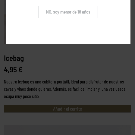
NO, soy menor de 18 años
Icebag
4,95
€
Nuestra icebag es una cubitera portátil, ideal para disfrutar de nuestros
cavas y vinos donde quieras. Además, es fácil de limpiar y, una vez usada,
ocupa muy poco sitio.
Añadir al carrito