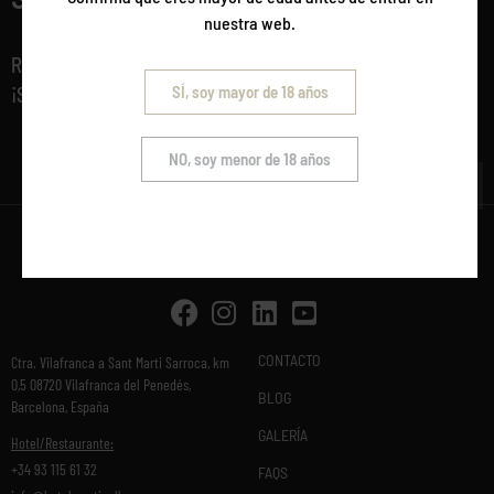
nuestra web.
Recibe noticias y ofertas exclusivas de Mastinell
SÍ, soy mayor de 18 años
¡Suscríbete a nuestra newsletter!
NO, soy menor de 18 años
Suscribirse
CONTACTO
Ctra. Vilafranca a Sant Marti Sarroca, km
0,5 08720 Vilafranca del Penedés,
BLOG
Barcelona, España
GALERÍA
Hotel/Restaurante:
+34 93 115 61 32
FAQS