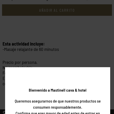
AÑADIR AL CARRITO
Esta actividad incluye:
-Masaje relajante de 60 minutos
Precio por persona.
No reembolsable.
Fechas bajo disponibilidad.
Este pack tiene una validez de 6 meses desde la fecha de
compra.
Bienvenido a Mastinell cava & hotel
Queremos asegurarnos de que nuestros productos se
consumen responsablemente.
Sigamos conectados
Confirma que eres mayor de edad antes de entrar en