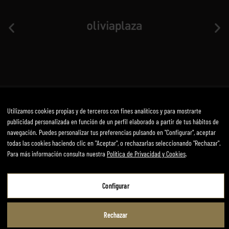
Utilizamos cookies propias y de terceros con fines analíticos y para mostrarte
Aviso Legal
Política de privacidad y cookies
Términos y condiciones
publicidad personalizada en función de un perfil elaborado a partir de tus hábitos de
Desarrollado por mirai
navegación. Puedes personalizar tus preferencias pulsando en "Configurar", aceptar
todas las cookies haciendo clic en "Aceptar", o rechazarlas seleccionando "Rechazar".
Para más información consulta nuestra
Política de Privacidad y Cookies
.
Aviso Legal
Configurar
Política de Privacidad y Cookies
Rechazar
Términos y Condiciones de Uso