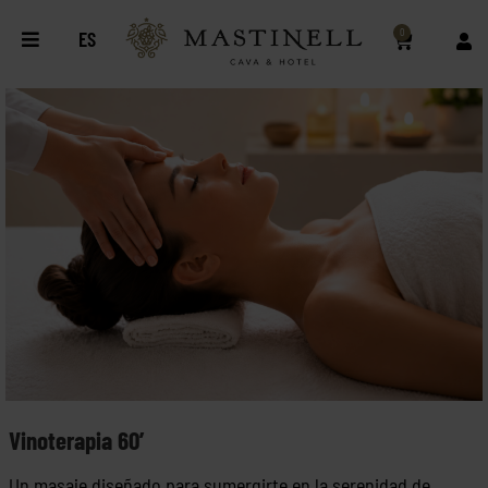
0
ES
Vinoterapia 60’
Un masaje diseñado para sumergirte en la serenidad de