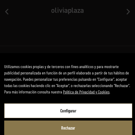
Aviso Legal
Política de privacidad y cookies
Términos y condiciones
Utilizamos cookies propias y de terceros con fines analíticos y para mostrarte
Desarrollado por mirai
publicidad personalizada en función de un perfil elaborado a partir de tus hábitos de
navegación. Puedes personalizar tus preferencias pulsando en "Configurar", aceptar
todas las cookies haciendo clic en "Aceptar", o rechazarlas seleccionando "Rechazar".
Para más información consulta nuestra
Política de Privacidad y Cookies
.
Aviso Legal
Configurar
Política de Privacidad y Cookies
Términos y Condiciones de Uso
Rechazar
Configurar