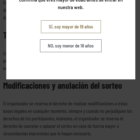
En cualquier caso, el promotor no será responsable en caso de que alguno
nuestra web.
de los datos personales facilitados por un ganador resulte falso siendo un
dato necesario para su identificación.
SÍ, soy mayor de 18 años
Tratamiento de datos personales
NO, soy menor de 18 años
Los datos personales proporcionados por los participantes serán tratados
por el organizador de acuerdo con lo establecido en la normativa aplicable
en materia de protección de datos personales.
Modificaciones y anulación del sorteo
El organizador se reserva el derecho de realizar modificaciones a estas
bases legales en cualquier momento, siempre y cuando no perjudiquen los
derechos de los participantes. Asimismo, el organizador se reserva el
derecho de cancelar o aplazar el sorteo en caso de fuerza mayor o
circunstancias imprevistas que lo hagan necesario.