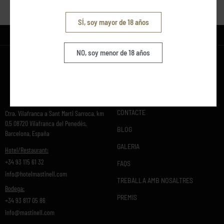
VOLVER A SERVICIOS
SÍ, soy mayor de 18 años
NO, soy menor de 18 años
CONTACTE
Ctra. Vilafranca a Sant Marti Sarroca, km
0,5 08720 Vilafranca del Penedés,
BLOG
Barcelona, España
GALERIA
Hotel/Restaurant:
+34 93 115 61 32
FAQS
info@hotelmastinell.com
TREBALLA AMB NOSALTRES
Bodega:
PREMIS
+34 93 817 05 86
info@mastinell.com