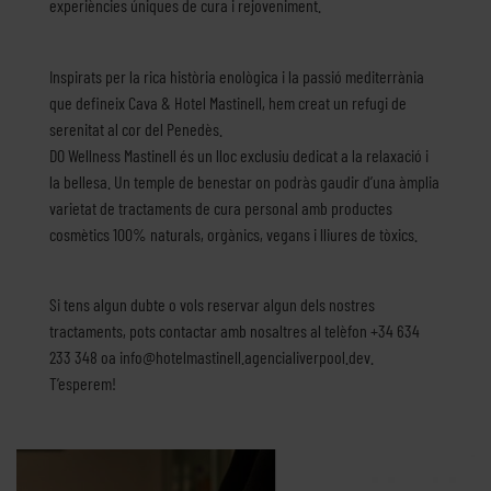
experiències úniques de cura i rejoveniment.
Inspirats per la rica història enològica i la passió mediterrània
que defineix Cava & Hotel Mastinell, hem creat un refugi de
serenitat al cor del Penedès.
DO Wellness Mastinell és un lloc exclusiu dedicat a la relaxació i
la bellesa. Un temple de benestar on podràs gaudir d’una àmplia
varietat de tractaments de cura personal amb productes
cosmètics 100% naturals, orgànics, vegans i lliures de tòxics.
Si tens algun dubte o vols reservar algun dels nostres
tractaments, pots contactar amb nosaltres al telèfon +34 634
233 348 oa info@hotelmastinell.agencialiverpool.dev.
T’esperem!