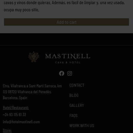
cavas y vinos donde quieras. Además, es fácil de limpiar y, una vez usada,
ocupa muy poco sitio.
Add to cart
CONTACT
Ctra. Vilafranca a Sant Marti Sarroca, km
0,5 08720 Vilafranca del Penedés,
BLOG
Barcelona, Spain
GALLERY
Hotel/Restaurant:
+34 93 115 61 32
FAQS
info@hotelmastinell.com
WORK WITH US
Store: