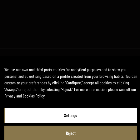
Legal Notice
Privacy and Cookies Policy
Terms and conditions
We use our own and third-party cookies for analytical purposes and to show you
Developed by mirai
personalized advertising based on a profile created from your browsing habits. You can
customize your preferences by clicking "Configure," accept all cookies by clicking
"Accept," or reject them by selecting "Reject." For more information, please consult our
Privacy and Cookies Policy
.
Legal Notice
Settings
Privacy and Cookies Policy
Terms and Conditions of Use
Reject
Settings