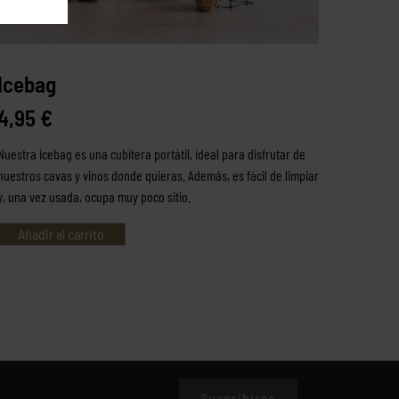
Icebag
4,95
€
Nuestra icebag es una cubitera portátil, ideal para disfrutar de
nuestros cavas y vinos donde quieras. Además, es fácil de limpiar
y, una vez usada, ocupa muy poco sitio.
Añadir al carrito
Suscribirse