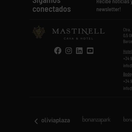
Recibe noticias 
conectados
newsletter!
Ctra.
0,5 0
Barce
Hotel
+34 9
info@
Bode
+34 9
info@