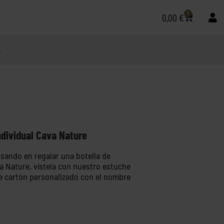
0
0,00
€
o
ndividual Cava Nature
nsando en regalar una botella de
a Nature,
vístela
con nuestro estuche
de cartón personalizado con el nombre