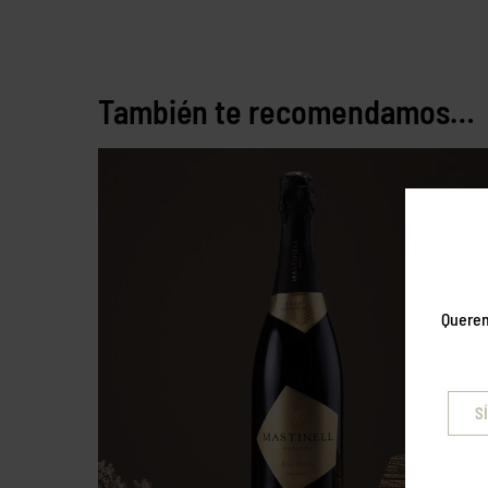
También te recomendamos…
Querem
SÍ