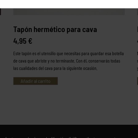
Tapón hermético para cava
4,95
€
Este tapón es el utensilio que necesitas para guardar esa botella
de cava que abriste y no terminaste. Con él, conservarás todas
las cualidades del cava para la siguiente ocasión.
Añadir al carrito