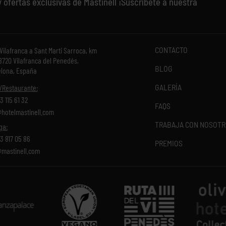
y ofertas exclusivas de Mastinell ¡Suscríbete a nuestra
CONTACTO
 Vilafranca a Sant Marti Sarroca, km
8720 Vilafranca del Penedés,
BLOG
lona, España
GALERÍA
/Restaurante:
3 115 61 32
FAQS
hotelmastinell.com
TRABAJA CON NOSOT
ga:
3 817 05 86
PREMIOS
mastinell.com