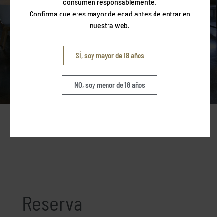
consumen responsablemente.
En nuestro espacio gastronómico En Rima ofrecemos
Confirma que eres mayor de edad antes de entrar en
menús especiales según la temporada del año. Descubre
nuestra web.
platos únicos en Sant Jordi, Sant Joan o Navidad.
SÍ, soy mayor de 18 años
NO, soy menor de 18 años
MENÚS ESPECIALES NAVIDAD
Reserva